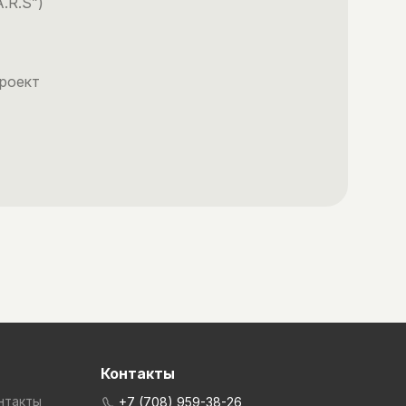
.R.S”)
Проект
Контакты
нтакты
+7 (708) 959-38-26